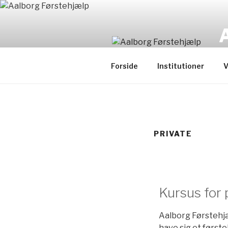
Fø
Forside
Institutioner
V
PRIVATE
Kursus for 
Aalborg Førstehjæ
have sig et første