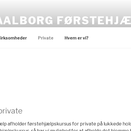
AALBORG FØRSTEHJ
rstehjælpskursus til virksomheder, institutioner og private
irksomheder
Private
Hvem er vi?
private
lp afholder førstehjælpskursus for private på lukkede hold.
hjælpskursus, så har vi mulighed for at afholde det hjemme h