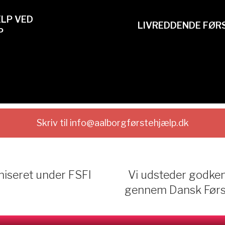
LP VED
LIVREDDENDE FØR
P
Skriv til info@aalborgførstehjælp.dk
niseret under FSFI​
Vi udsteder godken
gennem Dansk Førs